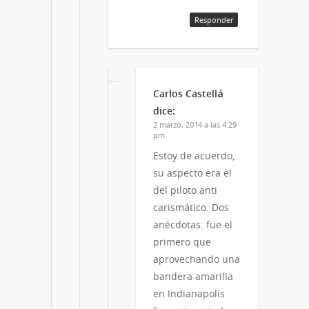
Responder
Carlos Castellá
dice:
2 marzo, 2014 a las 4:29
pm
Estoy de acuerdo,
su aspecto era el
del piloto anti
carismático. Dos
anécdotas: fue el
primero que
aprovechando una
bandera amarilla
en Indianapolis