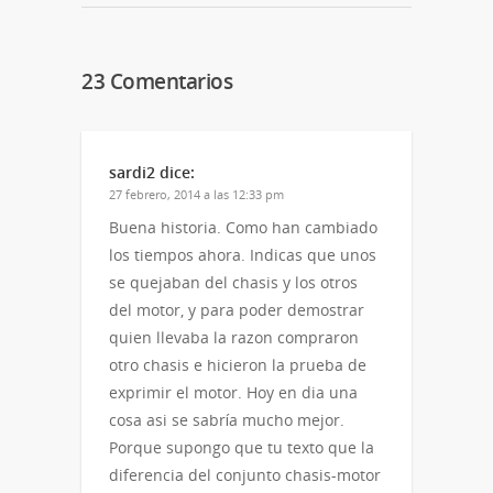
a
abre
abre
un
en
en
amigo
una
una
(Se
ventana
ventana
abre
nueva)
nueva)
en
23 Comentarios
una
ventana
nueva)
sardi2
dice:
27 febrero, 2014 a las 12:33 pm
Buena historia. Como han cambiado
los tiempos ahora. Indicas que unos
se quejaban del chasis y los otros
del motor, y para poder demostrar
quien llevaba la razon compraron
otro chasis e hicieron la prueba de
exprimir el motor. Hoy en dia una
cosa asi se sabría mucho mejor.
Porque supongo que tu texto que la
diferencia del conjunto chasis-motor