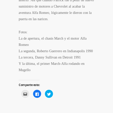
suministro de motores a Chevrolet al acabar la
aventura Alfa Romeo, lógicamente le dieron con la
puerta en las narices.
Fotos:
La de apertura, el chasis March y el motor Alfa
Romeo
La segunda, Roberto Guerrero en Indianapolis 1990
La tercera, Danny Sullivan en Detroit 1991
Y la última, el primer March-Alfa rodando en
Mugello
Comparte esto:
Haz
Haz
Haz
clic
clic
clic
para
para
para
enviar
compartir
compartir
por
en
en
correo
Facebook
Twitter
electrónico
(Se
(Se