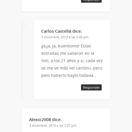
Carlos Castellá
dice:
3 diciembre, 2013 a las 5:08 pm
¡Ja,ja, ja, buenísimo! Estas
entradas me salieron en la
mili, a los 21 años y si, cada vez
se me ve más «el cartón», pero
pelo haberlo haylo todavía…
Responder
Alexio2008
dice:
3 diciembre, 2013 a las 2:07 pm