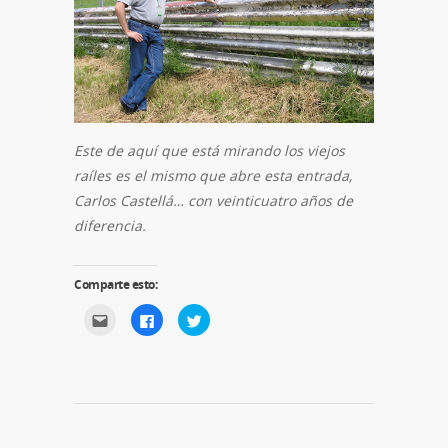
Este de aquí que está mirando los viejos
raíles es el mismo que abre esta entrada,
Carlos Castellá… con veinticuatro años de
diferencia.
Comparte esto:
Haz
Haz
Haz
clic
clic
clic
para
para
para
enviar
compartir
compartir
por
en
en
correo
Facebook
Twitter
electrónico
(Se
(Se
a
abre
abre
un
en
en
amigo
una
una
(Se
ventana
ventana