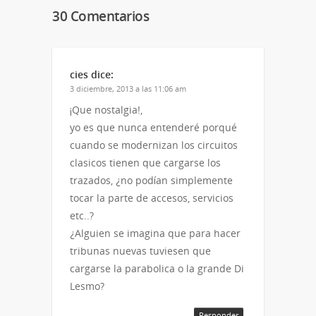
abre
nueva)
nueva)
en
30 Comentarios
una
ventana
nueva)
cies
dice:
3 diciembre, 2013 a las 11:06 am
¡Que nostalgia!,
yo es que nunca entenderé porqué
cuando se modernizan los circuitos
clasicos tienen que cargarse los
trazados, ¿no podían simplemente
tocar la parte de accesos, servicios
etc..?
¿Alguien se imagina que para hacer
tribunas nuevas tuviesen que
cargarse la parabolica o la grande Di
Lesmo?
Responder