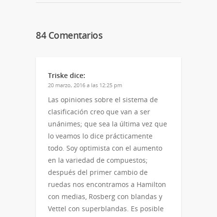
a
abre
abre
un
en
en
amigo
una
una
(Se
ventana
ventana
abre
nueva)
nueva)
en
84 Comentarios
una
ventana
nueva)
Triske
dice:
20 marzo, 2016 a las 12:25 pm
Las opiniones sobre el sistema de
clasificación creo que van a ser
unánimes; que sea la última vez que
lo veamos lo dice prácticamente
todo. Soy optimista con el aumento
en la variedad de compuestos;
después del primer cambio de
ruedas nos encontramos a Hamilton
con medias, Rosberg con blandas y
Vettel con superblandas. Es posible