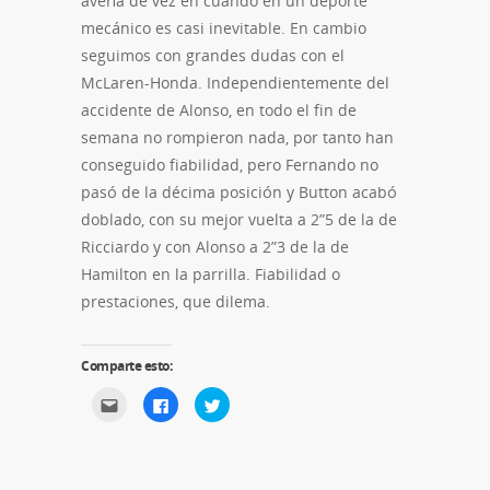
avería de vez en cuando en un deporte
mecánico es casi inevitable. En cambio
seguimos con grandes dudas con el
McLaren-Honda. Independientemente del
accidente de Alonso, en todo el fin de
semana no rompieron nada, por tanto han
conseguido fiabilidad, pero Fernando no
pasó de la décima posición y Button acabó
doblado, con su mejor vuelta a 2”5 de la de
Ricciardo y con Alonso a 2”3 de la de
Hamilton en la parrilla. Fiabilidad o
prestaciones, que dilema.
Comparte esto:
Haz
Haz
Haz
clic
clic
clic
para
para
para
enviar
compartir
compartir
por
en
en
correo
Facebook
Twitter
electrónico
(Se
(Se