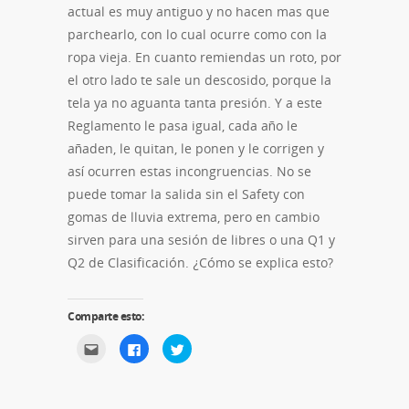
actual es muy antiguo y no hacen mas que
parchearlo, con lo cual ocurre como con la
ropa vieja. En cuanto remiendas un roto, por
el otro lado te sale un descosido, porque la
tela ya no aguanta tanta presión. Y a este
Reglamento le pasa igual, cada año le
añaden, le quitan, le ponen y le corrigen y
así ocurren estas incongruencias. No se
puede tomar la salida sin el Safety con
gomas de lluvia extrema, pero en cambio
sirven para una sesión de libres o una Q1 y
Q2 de Clasificación. ¿Cómo se explica esto?
Comparte esto:
Haz
Haz
Haz
clic
clic
clic
para
para
para
enviar
compartir
compartir
por
en
en
correo
Facebook
Twitter