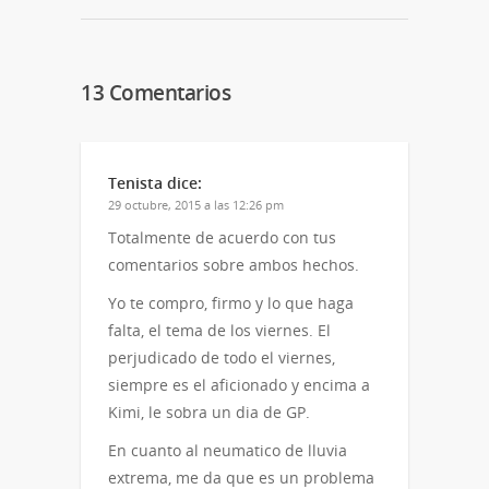
electrónico
(Se
(Se
a
abre
abre
un
en
en
amigo
una
una
(Se
ventana
ventana
abre
nueva)
nueva)
en
13 Comentarios
una
ventana
nueva)
Tenista
dice:
29 octubre, 2015 a las 12:26 pm
Totalmente de acuerdo con tus
comentarios sobre ambos hechos.
Yo te compro, firmo y lo que haga
falta, el tema de los viernes. El
perjudicado de todo el viernes,
siempre es el aficionado y encima a
Kimi, le sobra un dia de GP.
En cuanto al neumatico de lluvia
extrema, me da que es un problema