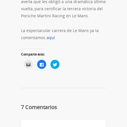
avería que les obligó a una dramática última
vuelta, para certificar la tercera victoria del
Porsche Martini Racing en Le Mans.
La espectacular carrera de Le Mans ya la
comentamos
aquí
Comparte esto:
Haz
Haz
Haz
clic
clic
clic
para
para
para
enviar
compartir
compartir
por
en
en
correo
Facebook
Twitter
electrónico
(Se
(Se
a
abre
abre
un
en
en
amigo
una
una
(Se
ventana
ventana
abre
nueva)
nueva)
en
7 Comentarios
una
ventana
nueva)