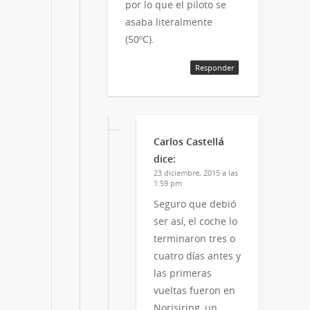
por lo que el piloto se
asaba literalmente
(50ºC).
Responder
Carlos Castellá
dice:
23 diciembre, 2015 a las
1:59 pm
Seguro que debió
ser así, el coche lo
terminaron tres o
cuatro días antes y
las primeras
vueltas fueron en
Norisiring, un