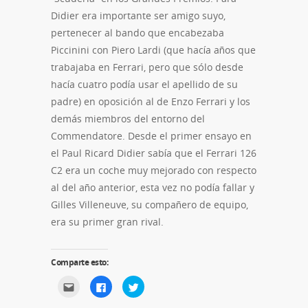
Didier era importante ser amigo suyo,
pertenecer al bando que encabezaba
Piccinini con Piero Lardi (que hacía años que
trabajaba en Ferrari, pero que sólo desde
hacía cuatro podía usar el apellido de su
padre) en oposición al de Enzo Ferrari y los
demás miembros del entorno del
Commendatore. Desde el primer ensayo en
el Paul Ricard Didier sabía que el Ferrari 126
C2 era un coche muy mejorado con respecto
al del año anterior, esta vez no podía fallar y
Gilles Villeneuve, su compañero de equipo,
era su primer gran rival.
Comparte esto:
Haz
Haz
Haz
clic
clic
clic
para
para
para